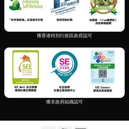
融】
社
星
會
匠
企
無
業
限
的
畫
持
作
續
獲香港特別行政區政府認可
展〉
發
中
展」〉
中
獲非政府組織認可