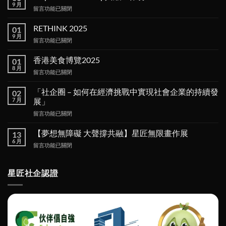
9 月
在
留言功能已關閉
〈Empower
Workshop
RETHINK 2025
01
共
9 月
在
留言功能已關閉
融
〈RETHINK
工
2025〉
香港美食博覽2025
作
01
中
8 月
坊〉
在
留言功能已關閉
中
〈香
港
「社企圈 – 如何在經濟挑戰中實現社會企業的持續發
02
美
7 月
展」
食
在
留言功能已關閉
博
〈「社
覽
企
2025〉
【夢想無障礙 大聲撐共融】星匠無限畫作展
13
圈 –
中
6 月
在
留言功能已關閉
如
〈【夢
何
想
在
無
星匠社企認證
經
障
濟
礙
挑
大
戰
聲
中
撐
實
共
現