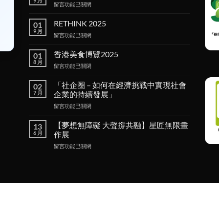
9 月
在
留言功能已關閉
〈Empower
Workshop
RETHINK 2025
01
共
9 月
在
留言功能已關閉
融
〈RETHINK
工
2025〉
香港美食博覽2025
作
01
中
8 月
坊〉
在
留言功能已關閉
中
〈香
港
「社企圈 – 如何在經濟挑戰中實現社會
02
美
7 月
企業的持續發展」
食
在
留言功能已關閉
博
〈「社
覽
企
2025〉
【夢想無障礙 大聲撐共融】星匠無限畫
13
圈 –
中
6 月
作展
如
在
留言功能已關閉
何
〈【夢
在
想
經
無
濟
障
挑
礙
戰
大
中
聲
實
撐
現