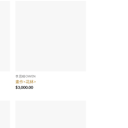
李思疇OWEN
畫作<花林>
$
3,000.00