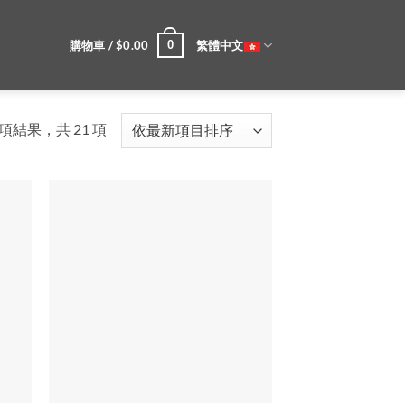
購物車 /
$
0.00
繁體中文
0
依
2 項結果，共 21 項
最
新
項
目
排
序