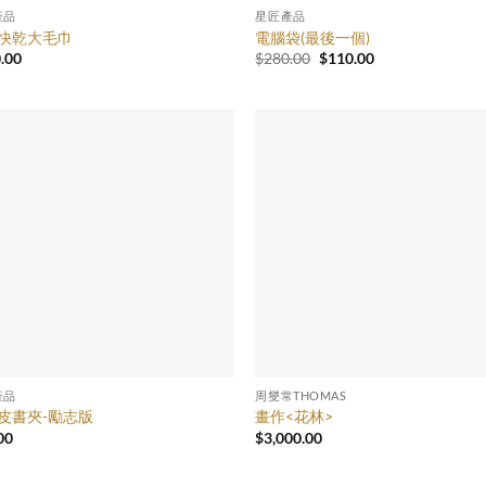
產品
星匠產品
快乾大毛巾
電腦袋(最後一個)
原
目
.00
$
280.00
$
110.00
始
前
價
價
格：
格：
$280.00。
$110.00。
產品
周燮常THOMAS
皮書夾-勵志版
畫作<花林>
00
$
3,000.00