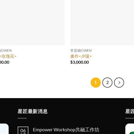
OWEN
李思疇OWEN
<玫瑰花>
畫作<夕陽>
00.00
$
3,000.00
1
2
星匠最新消息
星
Empower Workshop共融工作坊
06