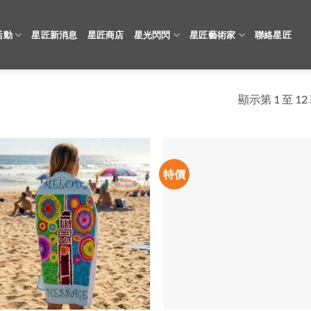
活動
星匠新消息
星匠商店
星光閃閃
星匠藝術家
聯絡星匠
顯示第 1 至 1
特價