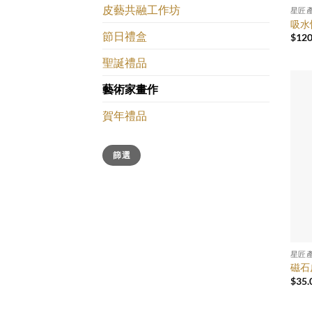
皮藝共融工作坊
星匠
吸水
節日禮盒
$
120
聖誕禮品
藝術家畫作
賀年禮品
最
最
篩選
低
高
價
價
格
格
星匠
磁石
$
35.