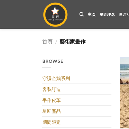
Skip
to
主頁
星匠理念
星匠
content
首頁
/
藝術家畫作
BROWSE
守護企鵝系列
客製訂造
手作皮革
星匠產品
期間限定