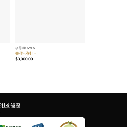
李思疇OWEN
畫作<彩虹>
$
3,000.00
匠社企認證