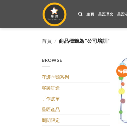
Skip
to
主頁
星匠理念
星匠
content
首頁
/
商品標籤為 “公司培訓”
BROWSE
特
守護企鵝系列
客製訂造
手作皮革
星匠產品
期間限定