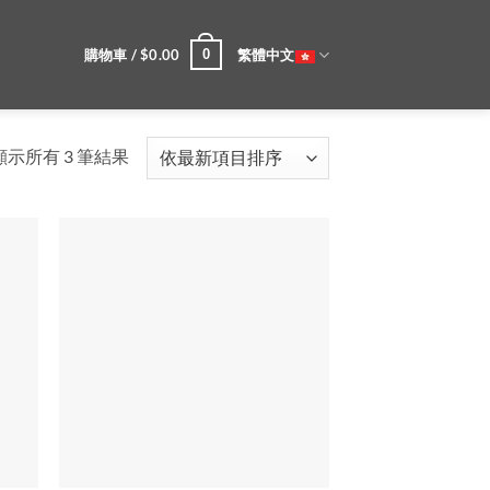
購物車 /
$
0.00
繁體中文
0
依
顯示所有 3 筆結果
最
新
項
目
排
序