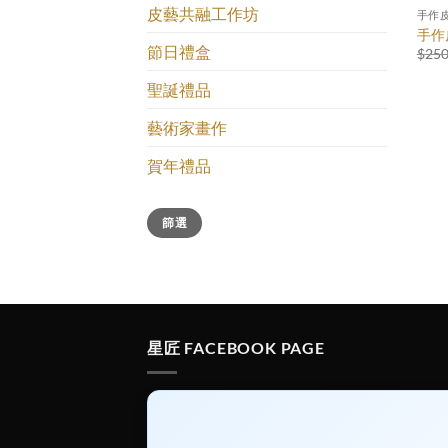
皮藝共融工作坊
手作
手作
節日禮盒
$
250
聖誕禮品
藝術家畫作
賀年禮品
最
最
篩選
低
高
價
價
格
格
星匠 FACEBOOK PAGE