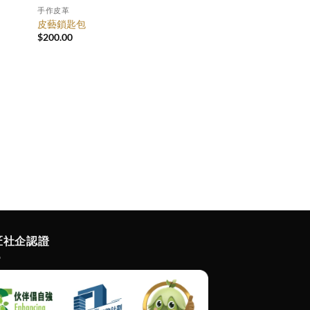
手作皮革
皮藝鎖匙包
$
200.00
匠社企認證