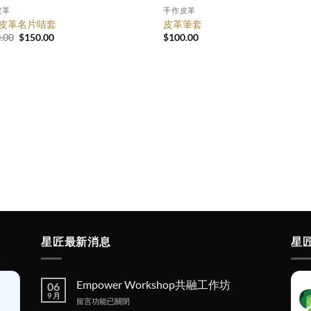
皮革
手作皮革
皮革名片咭套
皮革筆套
原
目
.00
$
150.00
$
100.00
始
前
價
價
格：
格：
$250.00。
$150.00。
星匠最新消息
星
Empower Workshop共融工作坊
06
9 月
在
留言功能已關閉