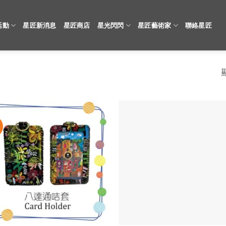
活動
星匠新消息
星匠商店
星光閃閃
星匠藝術家
聯絡星匠
價