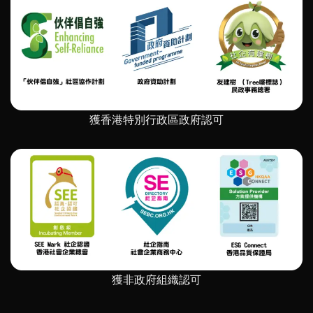
聲
中
撐
實
共
現
融】
社
星
會
匠
企
無
業
限
的
畫
持
作
續
獲香港特別行政區政府認可
展〉
發
中
展」〉
中
獲非政府組織認可