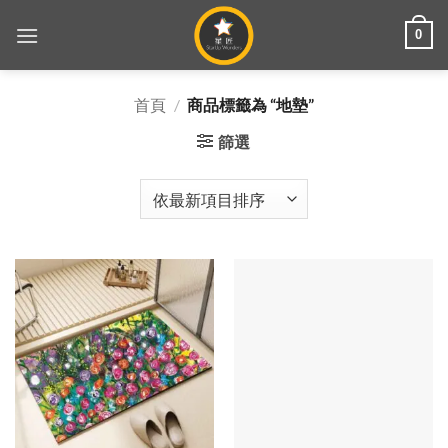
Skip
0
to
content
首頁
/
商品標籤為 “地墊”
篩選