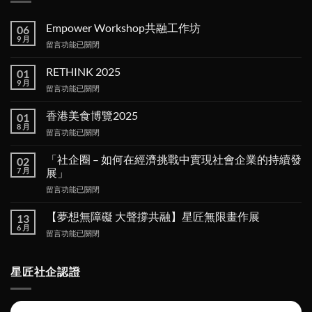
Empower Workshop共融工作坊
06
9 月
在
留言功能已關閉
〈Empower
Workshop
RETHINK 2025
01
共
9 月
在
留言功能已關閉
融
〈RETHINK
工
2025〉
香港美食博覽2025
作
01
中
8 月
坊〉
在
留言功能已關閉
中
〈香
港
「社企圈 – 如何在經濟挑戰中實現社會企業的持續發
02
美
7 月
展」
食
在
留言功能已關閉
博
〈「社
覽
企
2025〉
【夢想無障礙 大聲撐共融】星匠無限畫作展
13
圈 –
中
6 月
在
留言功能已關閉
如
〈【夢
何
想
在
無
星匠社企認證
經
障
濟
礙
挑
大
戰