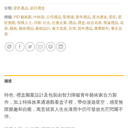
分類:
星匠產品
,
節日禮盒
標籤:
YID 藝術家
,
中秋節
,
公司禮品
,
堅果撻
,
新年禮品
,
星光禮盒
,
星匠
,
星
匠無限
,
智障人士
,
月餅
,
社企
,
社會企業
,
禮品
,
禮盒
,
組合花茶
,
聖誕禮品
,
花
茶
,
藝術
,
藝術禮品
,
藝術設計
,
複方花茶
,
豆塔
,
賀年禮品
,
農曆新年
,
養生花
茶
描述
特色 : 禮盒圖案設計及包裝由智力障礙青年藝術家合力製
作，加上特殊效果通過觀看盒子裡，帶你漫遊星空，感受無
限樂趣和自癒，寓意就算人生在漆黑中仍可發放光芒閃耀不
停。