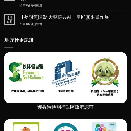
食
在
留言功能已關閉
博
〈「社
覽
企
2025〉
【夢想無障礙 大聲撐共融】星匠無限畫作展
13
圈 –
中
6 月
在
留言功能已關閉
如
〈【夢
何
想
在
無
星匠社企認證
經
障
濟
礙
挑
大
戰
聲
中
撐
實
共
現
融】
社
星
會
匠
企
無
業
限
的
畫
持
作
續
獲香港特別行政區政府認可
展〉
發
中
展」〉
中