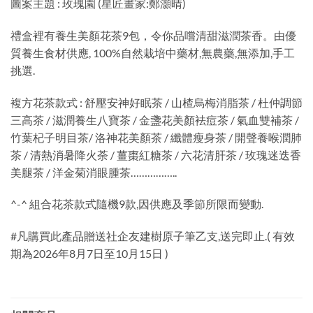
圖案主題 : 玫瑰園 (星匠畫家:鄭灝晴)
禮盒裡有養生美顏花茶9包，令你品嚐清甜滋潤茶香。由優
質養生食材供應, 100%自然栽培中藥材,無農藥,無添加,手工
挑選.
複方花茶款式 : 舒壓安神好眠茶 / 山楂烏梅消脂茶 / 杜仲調節
三高茶 / 滋潤養生八寶茶 / 金盞花美顏袪痘茶 / 氣血雙補茶 /
竹葉杞子明目茶/ 洛神花美顏茶 / 纖體瘦身茶 / 開聲養喉潤肺
茶 / 清熱消暑降火荼 / 薑棗紅糖茶 / 六花清肝茶 / 玫瑰迷迭香
美腿茶 / 洋金菊消眼腫茶……………..
^-^ 組合花茶款式隨機9款,因供應及季節所限而變動.
#凡購買此產品贈送社企友建樹原子筆乙支,送完即止.( 有效
期為2026年8月7日至10月15日 )