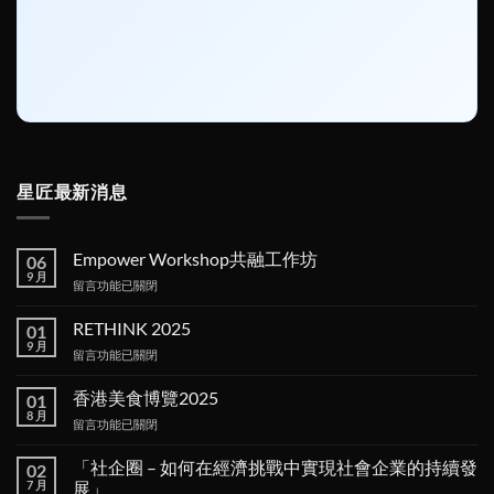
星匠最新消息
Empower Workshop共融工作坊
06
9 月
在
留言功能已關閉
〈Empower
Workshop
RETHINK 2025
01
共
9 月
在
留言功能已關閉
融
〈RETHINK
工
2025〉
香港美食博覽2025
作
01
中
8 月
坊〉
在
留言功能已關閉
中
〈香
港
「社企圈 – 如何在經濟挑戰中實現社會企業的持續發
02
美
7 月
展」