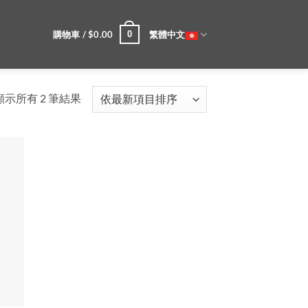
購物車 /
$
0.00
繁體中文
0
依
顯示所有 2 筆結果
最
新
項
目
排
序