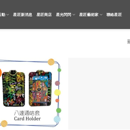
活動
星匠新消息
星匠商店
星光閃閃
星匠藝術家
聯絡星匠
價