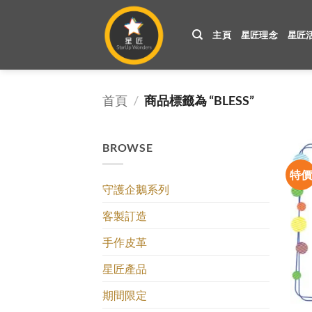
Skip
to
主頁
星匠理念
星匠
content
首頁
/
商品標籤為 “BLESS”
BROWSE
特
守護企鵝系列
客製訂造
手作皮革
星匠產品
期間限定