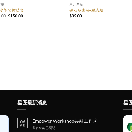
皮革
星匠產品
皮革名片咭套
磁石皮書夾-勵志版
原
目
.00
$
150.00
$
35.00
始
前
價
價
格：
格：
$250.00。
$150.00。
星匠最新消息
星
Empower Workshop共融工作坊
06
9 月
在
留言功能已關閉