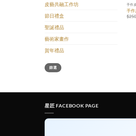
皮藝共融工作坊
手作
手作
節日禮盒
$
250
聖誕禮品
藝術家畫作
賀年禮品
最
最
篩選
低
高
價
價
格
格
星匠 FACEBOOK PAGE