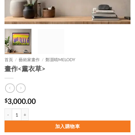
首頁
/
藝術家畫作
/
鄭灝晴MELODY
畫作<薰衣草>
3,000.00
$
畫作 數量
加入購物車