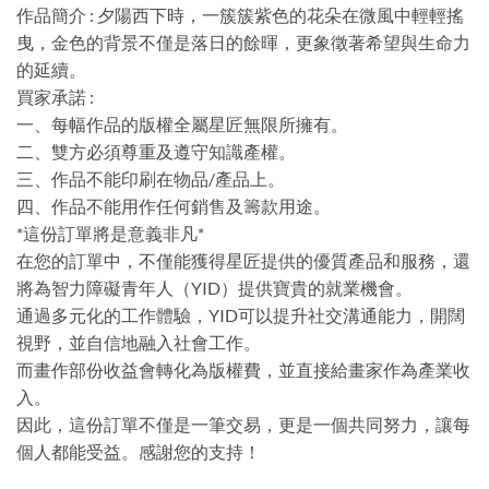
作品簡介 : 夕陽西下時，一簇簇紫色的花朵在微風中輕輕搖
曳，金色的背景不僅是落日的餘暉，更象徵著希望與生命力
的延續。
買家承諾 :
一、每幅作品的版權全屬星匠無限所擁有。
二、雙方必須尊重及遵守知識產權。
三、作品不能印刷在物品/產品上。
四、作品不能用作任何銷售及籌款用途。
*這份訂單將是意義非凡*
在您的訂單中，不僅能獲得星匠提供的優質產品和服務，還
將為智力障礙青年人（YID）提供寶貴的就業機會。
通過多元化的工作體驗，YID可以提升社交溝通能力，開闊
視野，並自信地融入社會工作。
而畫作部份收益會轉化為版權費，並直接給畫家作為產業收
入。
因此，這份訂單不僅是一筆交易，更是一個共同努力，讓每
個人都能受益。感謝您的支持！