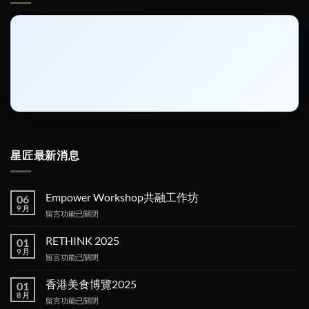
星匠最新消息
Empower Workshop共融工作坊
06
9 月
在
留言功能已關閉
〈Empower
Workshop
RETHINK 2025
01
共
9 月
在
留言功能已關閉
融
〈RETHINK
工
2025〉
香港美食博覽2025
作
01
中
8 月
坊〉
在
留言功能已關閉
中