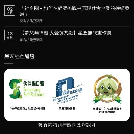
〈香
港
「社企圈 – 如何在經濟挑戰中實現社會企業的持續發
02
美
7 月
展」
食
在
留言功能已關閉
博
〈「社
覽
企
2025〉
【夢想無障礙 大聲撐共融】星匠無限畫作展
13
圈 –
中
6 月
在
留言功能已關閉
如
〈【夢
何
想
在
無
星匠社企認證
經
障
濟
礙
挑
大
戰
聲
中
撐
實
共
現
融】
社
星
會
匠
企
無
業
限
的
畫
持
作
續
獲香港特別行政區政府認可
展〉
發
中
展」〉