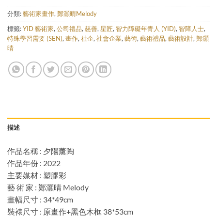
分類:
藝術家畫作
,
鄭灝晴Melody
標籤:
YID 藝術家
,
公司禮品
,
慈善
,
星匠
,
智力障礙年青人 (YID)
,
智障人士
,
特殊學習需要 (SEN)
,
畫作
,
社企
,
社會企業
,
藝術
,
藝術禮品
,
藝術設計
,
鄭灝
晴
描述
作品名稱 : 夕陽薰陶
作品年份 : 2022
主要媒材 : 塑膠彩
藝 術 家 : 鄭灝晴 Melody
畫幅尺寸 : 34*49cm
裝裱尺寸 : 原畫作+黑色木框 38*53cm